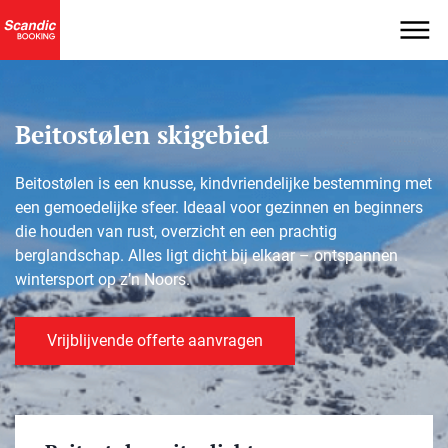
Beitostølen skigebied
Beitostølen is een knusse, kindvriendelijke bestemming met
een gemoedelijke sfeer. Ideaal voor gezinnen en beginners
die houden van rust, overzicht en een prachtig
berglandschap. Alles ligt dicht bij elkaar – ontspannen
wintersport op z’n Noors.
Vrijblijvende offerte aanvragen