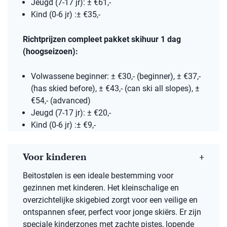
Jeugd (7-17 jr): ± €61,-
Kind (0-6 jr) :± €35,-
Richtprijzen compleet pakket skihuur 1 dag
(hoogseizoen):
Volwassene beginner: ± €30,- (beginner), ± €37,-
(has skied before), ± €43,- (can ski all slopes), ±
€54,- (advanced)
Jeugd (7-17 jr): ± €20,-
Kind (0-6 jr) :± €9,-
Voor kinderen
Beitostølen is een ideale bestemming voor
gezinnen met kinderen. Het kleinschalige en
overzichtelijke skigebied zorgt voor een veilige en
ontspannen sfeer, perfect voor jonge skiërs. Er zijn
speciale kinderzones met zachte pistes, lopende