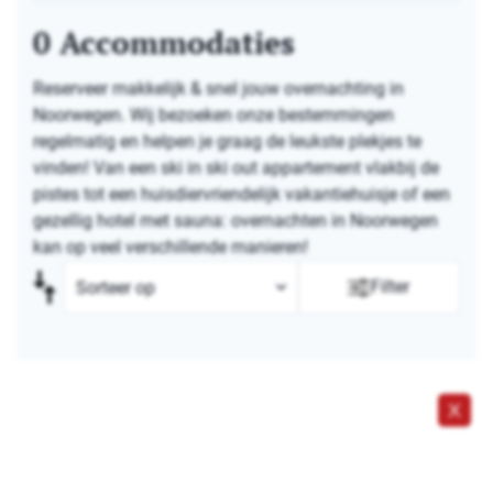
0
Accommodaties
Reserveer makkelijk & snel jouw overnachting in
Noorwegen. Wij bezoeken onze bestemmingen
regelmatig en helpen je graag de leukste plekjes te
vinden! Van een ski in ski out appartement vlakbij de
pistes tot een huisdiervriendelijk vakantiehuisje of een
gezellig hotel met sauna: overnachten in Noorwegen
kan op veel verschillende manieren!
Filter
X