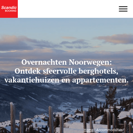
Overnachten Noorwegen:
Ontdek sfeervolle berghotels,
vakantiehuizen en appartementen.
Home
|
Accommodaties