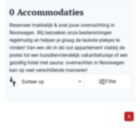
0
Accommodaties
Reserveer makkelijk & snel jouw overnachting in
Noorwegen. Wij bezoeken onze bestemmingen
regelmatig en helpen je graag de leukste plekjes te
vinden! Van een ski in ski out appartement vlakbij de
pistes tot een huisdiervriendelijk vakantiehuisje of een
gezellig hotel met sauna: overnachten in Noorwegen
kan op veel verschillende manieren!
Filter
X