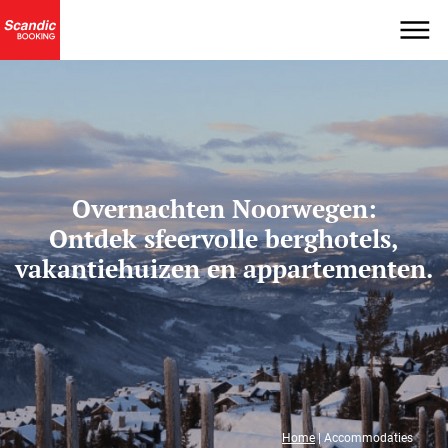
Overnachten Noorwegen:
Ontdek sfeervolle berghotels,
vakantiehuizen en appartementen.
Home
|
Accommodaties