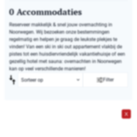
0
Accommodaties
Reserveer makkelijk & snel jouw overnachting in
Noorwegen. Wij bezoeken onze bestemmingen
regelmatig en helpen je graag de leukste plekjes te
vinden! Van een ski in ski out appartement vlakbij de
pistes tot een huisdiervriendelijk vakantiehuisje of een
gezellig hotel met sauna: overnachten in Noorwegen
kan op veel verschillende manieren!
Filter
X