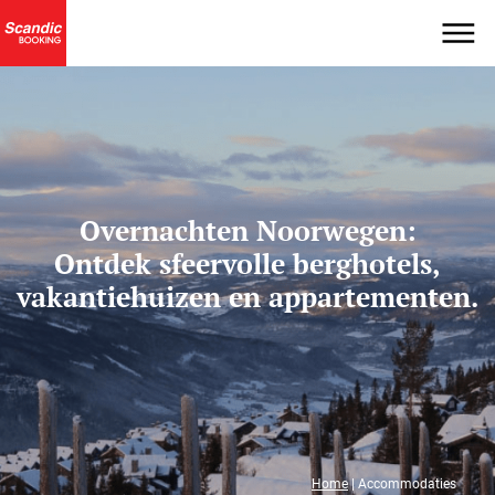
Overnachten Noorwegen:
Ontdek sfeervolle berghotels,
vakantiehuizen en appartementen.
Home
|
Accommodaties