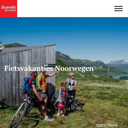
Fietsvakanties Noorwegen
Home
|
Reizen