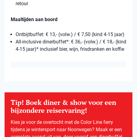
retour
Maaltijden aan boord
Ontbijtbuffet: € 13,- (volw.) / € 7,50 (kind 4-15 jaar)
All-inclusive dinerbuffet*: € 36,- (volw.) / € 18,- (kind
4-15 jaar)* inclusief bier, wijn, frisdranken en koffie
Tip! Boek diner & show voor een
bijzondere reiservaring!
Kies je voor de overtocht met de Color Line ferry
tijdens je wintersport naar Noorwegen? Maak er een
complete avond uit van, door vooraf een dinerbuffet