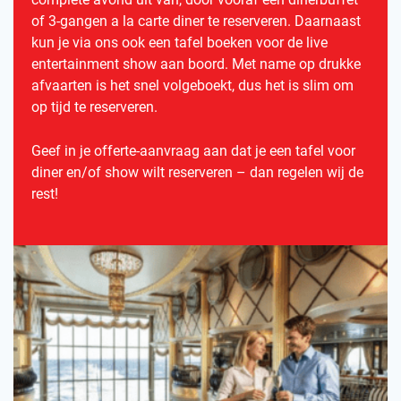
of 3-gangen a la carte diner te reserveren. Daarnaast
kun je via ons ook een tafel boeken voor de live
entertainment show aan boord. Met name op drukke
afvaarten is het snel volgeboekt, dus het is slim om
op tijd te reserveren.
Geef in je offerte-aanvraag aan dat je een tafel voor
diner en/of show wilt reserveren – dan regelen wij de
rest!