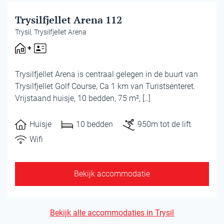
Huisje
Trysilfjellet Arena 112
Trysil, Trysilfjellet Arena
Trysilfjellet Arena is centraal gelegen in de buurt van
Trysilfjellet Golf Course, Ca 1 km van Turistsenteret.
Vrijstaand huisje, 10 bedden, 75 m², [..]
Huisje
10 bedden
950m tot de lift
Wifi
Bekijk accommodatie
Bekijk alle accommodaties in Trysil