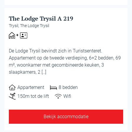
Appartement
The Lodge Trysil A 219
Trysil, The Lodge Trysil
De Lodge Trysil bevindt zich in Turistsenteret.
Appartement op de tweede verdieping, 6+2 bedden, 69
m², woonkamer met gecombineerde keuken, 3
slaapkamers, 2 [..]
Appartement
8 bedden
150m tot de lift
Wifi
Bekijk accommodatie