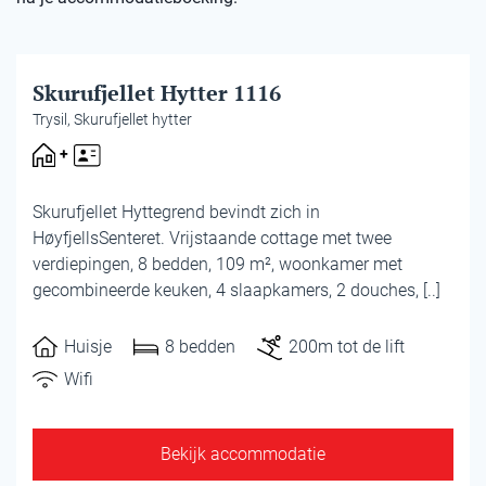
Huisje
Skurufjellet Hytter 1116
Trysil, Skurufjellet hytter
Skurufjellet Hyttegrend bevindt zich in
HøyfjellsSenteret. Vrijstaande cottage met twee
verdiepingen, 8 bedden, 109 m², woonkamer met
gecombineerde keuken, 4 slaapkamers, 2 douches, [..]
Huisje
8 bedden
200m tot de lift
Wifi
Bekijk accommodatie