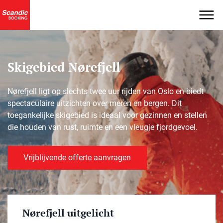
Skigebied Nørefjell
Nørefjell ligt op slechts twee uur rijden van Oslo en biedt
spectaculaire uitzichten over meren en bergen. Dit
toegankelijke skigebied is ideaal voor gezinnen en stellen
die houden van rust, ruimte en een vleugje fjordgevoel.
Vrijblijvende offerte aanvragen
Nørefjell uitgelicht