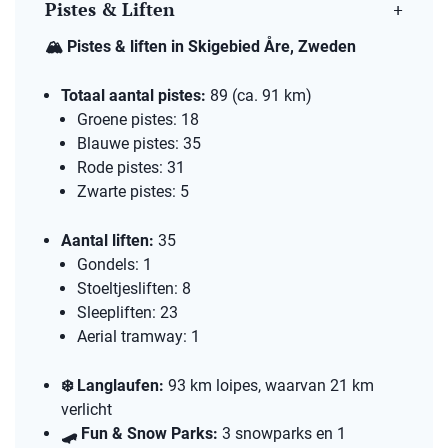
Pistes & Liften
🏔️
Pistes & liften in Skigebied Åre, Zweden
Totaal aantal pistes:
89 (ca. 91 km)​
Groene pistes: 18​
Blauwe pistes: 35​
Rode pistes: 31​
Zwarte pistes: 5​
Aantal liften:
35​
Gondels: 1​
Stoeltjesliften: 8​
Sleepliften: 23​
Aerial tramway: 1​
❄️
Langlaufen:
93 km loipes, waarvan 21 km
verlicht​
🛹
Fun & Snow Parks:
3 snowparks en 1