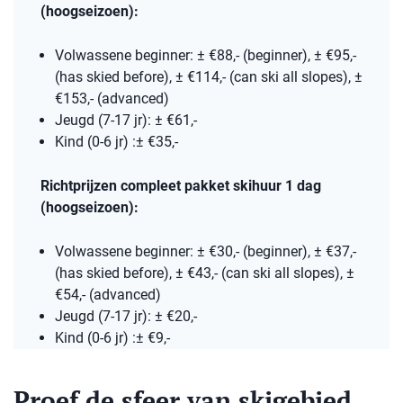
(hoogseizoen):
Volwassene beginner: ± €88,- (beginner), ± €95,-
(has skied before), ± €114,- (can ski all slopes), ±
€153,- (advanced)
Jeugd (7-17 jr): ± €61,-
Kind (0-6 jr) :± €35,-
Richtprijzen compleet pakket skihuur 1 dag
(hoogseizoen):
Volwassene beginner: ± €30,- (beginner), ± €37,-
(has skied before), ± €43,- (can ski all slopes), ±
€54,- (advanced)
Jeugd (7-17 jr): ± €20,-
Kind (0-6 jr) :± €9,-
Proef de sfeer van skigebied