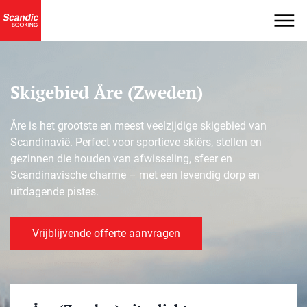
Skigebied Åre (Zweden)
Åre is het grootste en meest veelzijdige skigebied van
Scandinavië. Perfect voor sportieve skiërs, stellen en
gezinnen die houden van afwisseling, sfeer en
Scandinavische charme – met een levendig dorp en
uitdagende pistes.
Vrijblijvende offerte aanvragen