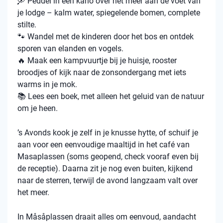
🛶 Peddel in een kano over het meer aan de voet van
je lodge – kalm water, spiegelende bomen, complete
stilte.
🐾 Wandel met de kinderen door het bos en ontdek
sporen van elanden en vogels.
🔥 Maak een kampvuurtje bij je huisje, rooster
broodjes of kijk naar de zonsondergang met iets
warms in je mok.
📚 Lees een boek, met alleen het geluid van de natuur
om je heen.
’s Avonds kook je zelf in je knusse hytte, of schuif je
aan voor een eenvoudige maaltijd in het café van
Masaplassen (soms geopend, check vooraf even bij
de receptie). Daarna zit je nog even buiten, kijkend
naar de sterren, terwijl de avond langzaam valt over
het meer.
In Måsåplassen draait alles om eenvoud, aandacht