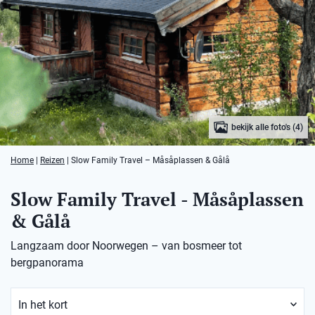
bekijk alle foto's (4)
Home
|
Reizen
|
Slow Family Travel – Måsåplassen & Gålå
Slow Family Travel - Måsåplassen
& Gålå
Langzaam door Noorwegen – van bosmeer tot
bergpanorama