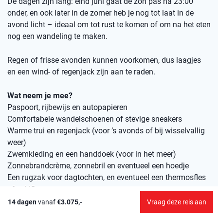
De dagen zijn lang: eind juni gaat de zon pas na 23:00
onder, en ook later in de zomer heb je nog tot laat in de
avond licht – ideaal om tot rust te komen of om na het eten
nog een wandeling te maken.
Regen of frisse avonden kunnen voorkomen, dus laagjes
en een wind- of regenjack zijn aan te raden.
Wat neem je mee?
Paspoort, rijbewijs en autopapieren
Comfortabele wandelschoenen of stevige sneakers
Warme trui en regenjack (voor ’s avonds of bij wisselvallig
weer)
Zwemkleding en een handdoek (voor in het meer)
Zonnebrandcrème, zonnebril en eventueel een hoedje
Een rugzak voor dagtochten, en eventueel een thermosfles
of veldfles
Boek, spelletjes en verrekijker voor bij het huisje
14 dagen
vanaf
€3.075,-
Vraag deze reis aan