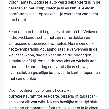
Color Fantasy. Zodra je auto veilig geparkeerd is in de
garage van het schip, check je in en kun je je eigen
comfortabele hut opzoeken – je overnacht vannacht
aan boord.
Eenmaal aan boord begint je vakantie écht. Verken dit
indrukwekkende schip met zijn ruime dekken en
verrassend uitgebreide faciliteiten. Neem een duik in
het zwemparadijs Aqualand, laat je verwennen in de
wellness & spa, daag elkaar uit op de indoor golf
simulator, of kijk rond in de boetieks en winkels aan
boord. In de namiddag en avond zijn er shows,
livemuziek en gezellige bars waar je kunt ontspannen
met een drankje.
Voor het diner heb je ruime keuze: van
buffetrestaurant tot à-la-carte, pizzeria of tapasbar –
er is voor elk wat wils. Na een heerlijke maaltijd sluit
je de dag ontspannen af en trek je je terug in je eigen