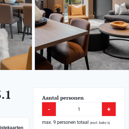
.1
Aantal personen
-
+
max. 9 personen totaal
(excl. baby's)
istekaarten