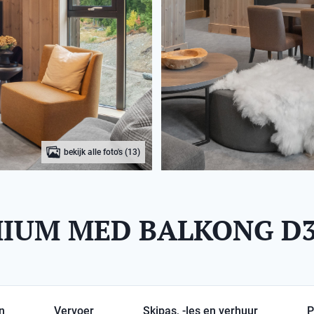
bekijk alle foto's (13)
IUM MED BALKONG D3
en
Vervoer
Skipas, -les en verhuur
P