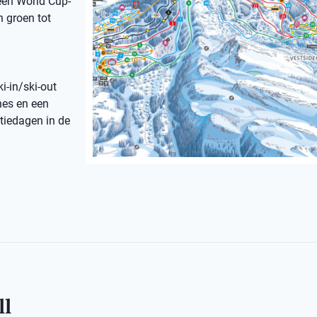
een World Cup-
n groen tot
i-in/ski-out
nes en een
ntiedagen in de
ll