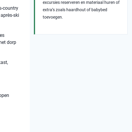
excursies reserveren en materiaal huren of
s-country
extra’s zoals haardhout of babybed
 après-ski
toevoegen.
ies
het dorp
ast,
 open