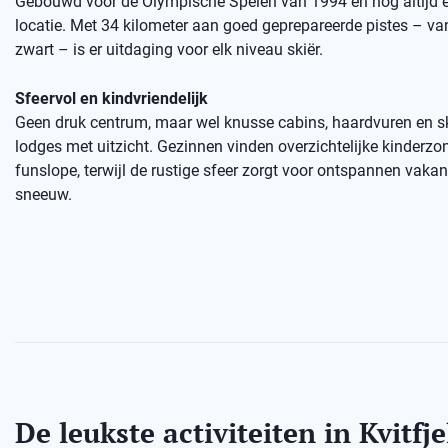
Gebouwd voor de Olympische Spelen van 1994 en nog altijd 
locatie. Met 34 kilometer aan goed geprepareerde pistes – va
zwart – is er uitdaging voor elk niveau skiër.
Sfeervol en kindvriendelijk
Geen druk centrum, maar wel knusse cabins, haardvuren en sk
lodges met uitzicht. Gezinnen vinden overzichtelijke kinderzo
funslope, terwijl de rustige sfeer zorgt voor ontspannen vaka
sneeuw.
De leukste activiteiten in Kvitfje