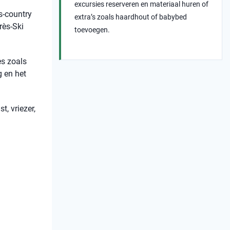
excursies reserveren en materiaal huren of
s-country
extra’s zoals haardhout of babybed
rès-Ski
toevoegen.
es zoals
g en het
t, vriezer,