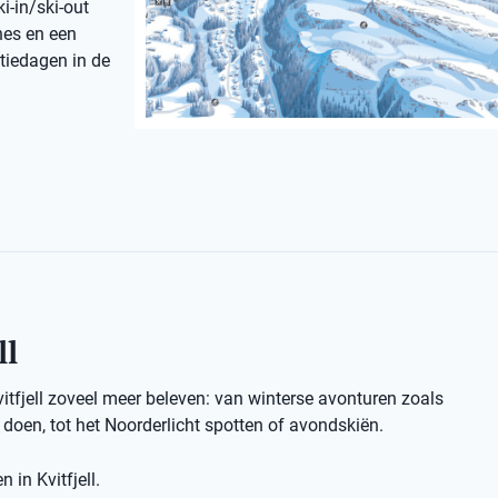
i-in/ski-out
nes en een
ntiedagen in de
ll
vitfjell zoveel meer beleven: van winterse avonturen zoals
oen, tot het Noorderlicht spotten of avondskiën.
 in Kvitfjell.