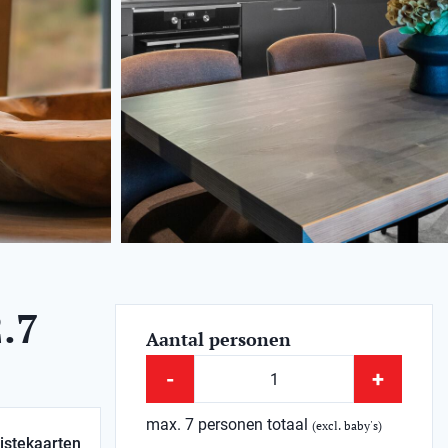
.7
Aantal personen
-
+
max. 7 personen totaal
(excl. baby's)
istekaarten