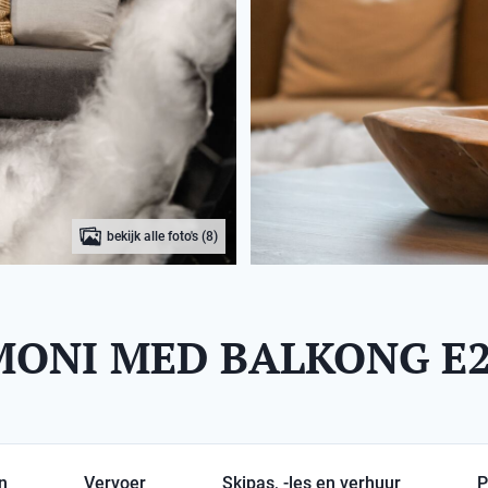
bekijk alle foto's (8)
ONI MED BALKONG E2
en
Vervoer
Skipas, -les en verhuur
P