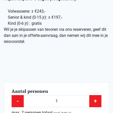
Volwassene: ± €243,-
Senior & kind (0-15 jr): ± €197,-
Kind (0-6 jr) : gratis
Wil je je skipassen van tevoren via ons reserveren, geef dit
dan aan in je offerte-aanvraag, dan nemen wij dit mee in je
reisvoorstel.
Aantal personen
-
+
max. 7 personen totaal
(excl. baby's)