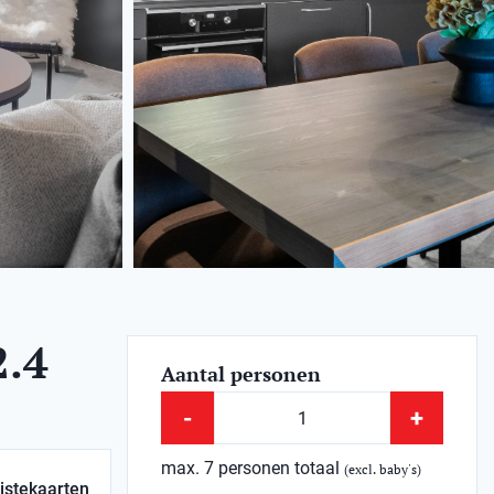
.4
Aantal personen
-
+
max. 7 personen totaal
(excl. baby's)
istekaarten