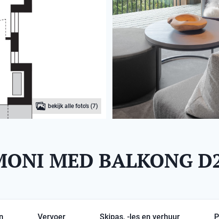
bekijk alle foto's (7)
ONI MED BALKONG D2
en
Vervoer
Skipas, -les en verhuur
P