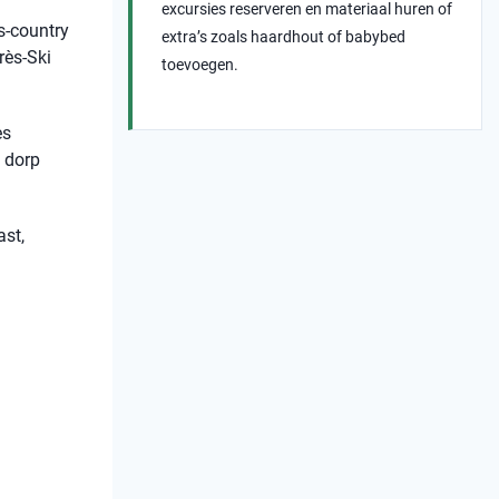
excursies reserveren en materiaal huren of
s-country
extra’s zoals haardhout of babybed
rès-Ski
toevoegen.
es
 dorp
ast,