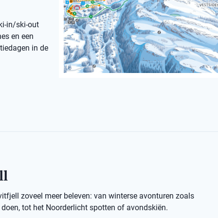
i-in/ski-out
nes en een
ntiedagen in de
ll
vitfjell zoveel meer beleven: van winterse avonturen zoals
oen, tot het Noorderlicht spotten of avondskiën.