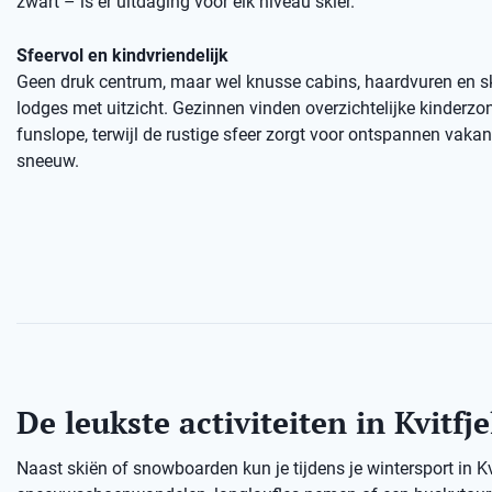
zwart – is er uitdaging voor elk niveau skiër.
Sfeervol en kindvriendelijk
Geen druk centrum, maar wel knusse cabins, haardvuren en sk
lodges met uitzicht. Gezinnen vinden overzichtelijke kinderzo
funslope, terwijl de rustige sfeer zorgt voor ontspannen vaka
sneeuw.
De leukste activiteiten in Kvitfje
Naast skiën of snowboarden kun je tijdens je wintersport in K