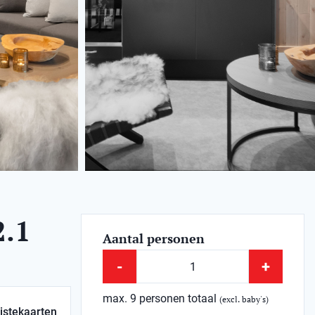
.1
Aantal personen
-
+
max. 9 personen totaal
(excl. baby's)
istekaarten