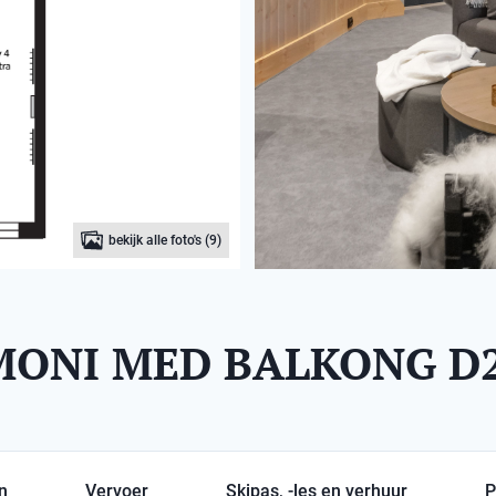
bekijk alle foto's (9)
ONI MED BALKONG D2
en
Vervoer
Skipas, -les en verhuur
P