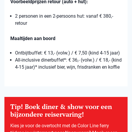
Voorbeeldprijzen retour (auto + hut):
2 personen in een 2-persoons hut: vanaf € 380,-
retour
Maaltijden aan boord
Ontbijtbuffet: € 13,- (volw.) / € 7,50 (kind 4-15 jaar)
All-inclusive dinerbuffet*: € 36,- (volw.) / € 18,- (kind
4-15 jaar)* inclusief bier, wijn, frisdranken en koffie
Tip! Boek diner & show voor een
bijzondere reiservaring!
Kies je voor de overtocht met de Color Line ferry