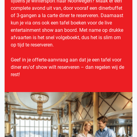
tijdens je wintersport naar Noorwegen? Maak er een
complete avond uit van, door vooraf een dinerbuffet
of 3-gangen a la carte diner te reserveren. Daarnaast
kun je via ons ook een tafel boeken voor de live
entertainment show aan boord. Met name op drukke
afvaarten is het snel volgeboekt, dus het is slim om
op tijd te reserveren.
Geef in je offerte-aanvraag aan dat je een tafel voor
diner en/of show wilt reserveren – dan regelen wij de
rest!