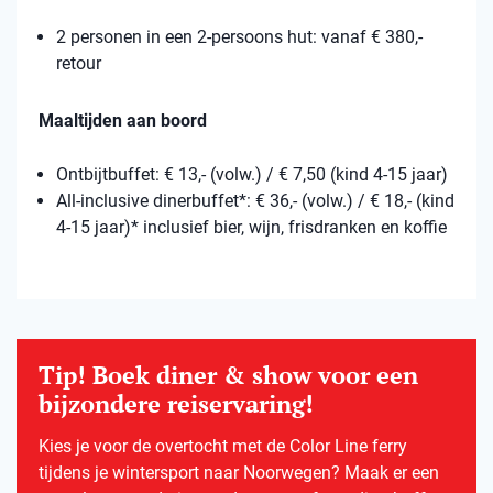
2 personen in een 2-persoons hut: vanaf € 380,-
retour
Maaltijden aan boord
Ontbijtbuffet: € 13,- (volw.) / € 7,50 (kind 4-15 jaar)
All-inclusive dinerbuffet*: € 36,- (volw.) / € 18,- (kind
4-15 jaar)* inclusief bier, wijn, frisdranken en koffie
Tip! Boek diner & show voor een
bijzondere reiservaring!
Kies je voor de overtocht met de Color Line ferry
tijdens je wintersport naar Noorwegen? Maak er een