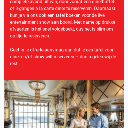
complete avond uit van, door vooraf een dinerbuffet
of 3-gangen a la carte diner te reserveren. Daarnaast
kun je via ons ook een tafel boeken voor de live
entertainment show aan boord. Met name op drukke
afvaarten is het snel volgeboekt, dus het is slim om
op tijd te reserveren.
Geef in je offerte-aanvraag aan dat je een tafel voor
diner en/of show wilt reserveren – dan regelen wij de
rest!