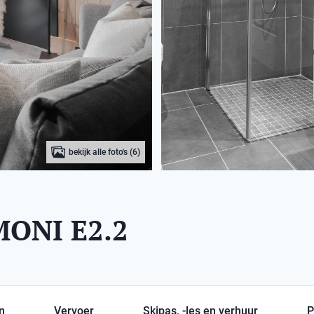
bekijk alle foto's (6)
ONI E2.2
en
Vervoer
Skipas, -les en verhuur
P