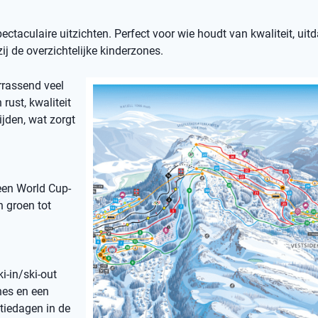
spectaculaire uitzichten. Perfect voor wie houdt van kwaliteit, uit
j de overzichtelijke kinderzones.
rrassend veel
rust, kwaliteit
ijden, wat zorgt
een World Cup-
n groen tot
i-in/ski-out
nes en een
ntiedagen in de