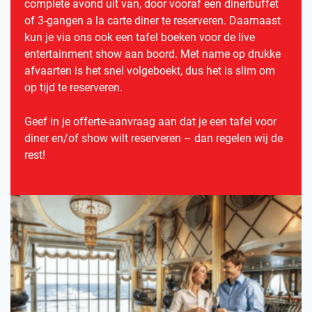
complete avond uit van, door vooraf een dinerbuffet
of 3-gangen a la carte diner te reserveren. Daarnaast
kun je via ons ook een tafel boeken voor de live
entertainment show aan boord. Met name op drukke
afvaarten is het snel volgeboekt, dus het is slim om
op tijd te reserveren.
Geef in je offerte-aanvraag aan dat je een tafel voor
diner en/of show wilt reserveren – dan regelen wij de
rest!