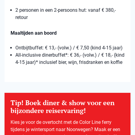
2 personen in een 2-persoons hut: vanaf € 380,-
retour
Maaltijden aan boord
Ontbijtbuffet: € 13,- (volw.) / € 7,50 (kind 4-15 jaar)
All-inclusive dinerbuffet*: € 36,- (volw.) / € 18,- (kind
4-15 jaar)* inclusief bier, wijn, frisdranken en koffie
Tip! Boek diner & show voor een
bijzondere reiservaring!
Kies je voor de overtocht met de Color Line ferry
tijdens je wintersport naar Noorwegen? Maak er een