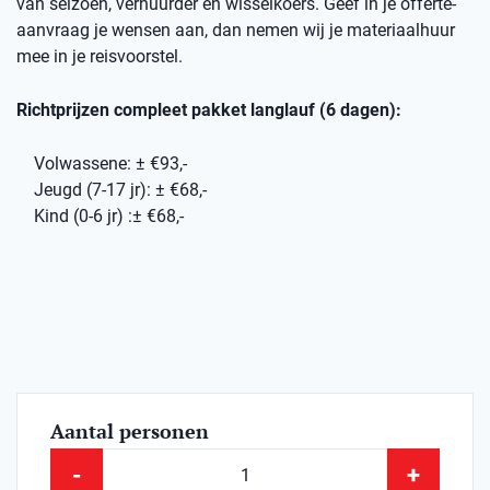
van seizoen, verhuurder en wisselkoers. Geef in je offerte-
aanvraag je wensen aan, dan nemen wij je materiaalhuur
mee in je reisvoorstel.
Richtprijzen compleet pakket langlauf (6 dagen):
Volwassene: ± €93,-
Jeugd (7-17 jr): ± €68,-
Kind (0-6 jr) :± €68,-
Aantal personen
-
+