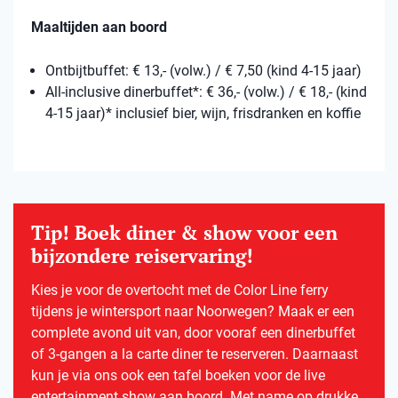
Maaltijden aan boord
Ontbijtbuffet: € 13,- (volw.) / € 7,50 (kind 4-15 jaar)
All-inclusive dinerbuffet*: € 36,- (volw.) / € 18,- (kind
4-15 jaar)* inclusief bier, wijn, frisdranken en koffie
Tip! Boek diner & show voor een
bijzondere reiservaring!
Kies je voor de overtocht met de Color Line ferry
tijdens je wintersport naar Noorwegen? Maak er een
complete avond uit van, door vooraf een dinerbuffet
of 3-gangen a la carte diner te reserveren. Daarnaast
kun je via ons ook een tafel boeken voor de live
entertainment show aan boord. Met name op drukke