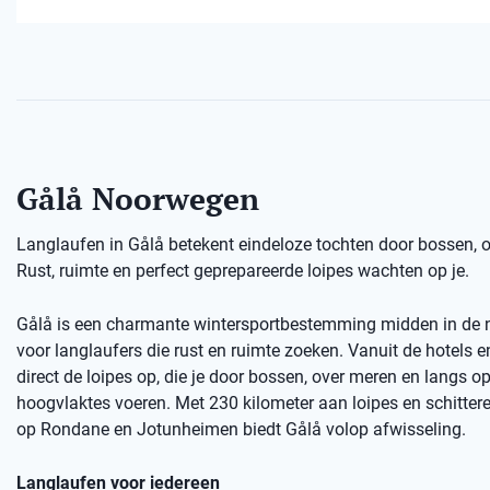
Gålå Noorwegen
Langlaufen in Gålå betekent eindeloze tochten door bossen,
Rust, ruimte en perfect geprepareerde loipes wachten op je.
Gålå is een charmante wintersportbestemming midden in de n
voor langlaufers die rust en ruimte zoeken. Vanuit de hotels e
direct de loipes op, die je door bossen, over meren en langs o
hoogvlaktes voeren. Met 230 kilometer aan loipes en schitter
op Rondane en Jotunheimen biedt Gålå volop afwisseling.
Langlaufen voor iedereen