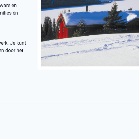
zware en
milies én
erk. Je kunt
en door het