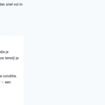
ten snel vol in
die je
w terwijl je
e conditie.
r – een