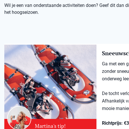
Wil je een van onderstaande activiteiten doen? Geef dit dan dir
het hoogseizoen.
Sneeuwsc
Ga met een gi
zonder sneeuw
onderweg lee
De tocht verl
Afhankelijk v
mooie manier
Richtprijs: €
Martina's tip!