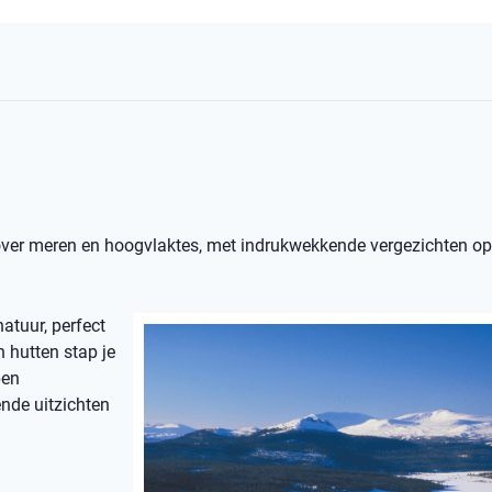
 over meren en hoogvlaktes, met indrukwekkende vergezichten o
atuur, perfect
n hutten stap je
pen
ende uitzichten