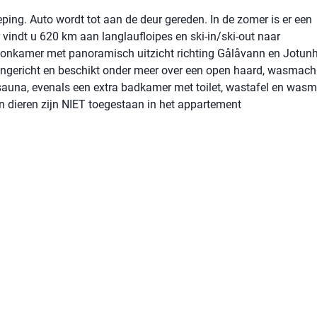
ing. Auto wordt tot aan de deur gereden. In de zomer is er een
 vindt u 620 km aan langlaufloipes en ski-in/ski-out naar
e woonkamer met panoramisch uitzicht richting Gålåvann en Jotun
ingericht en beschikt onder meer over een open haard, wasmach
auna, evenals een extra badkamer met toilet, wastafel en wasm
 dieren zijn NIET toegestaan in het appartement