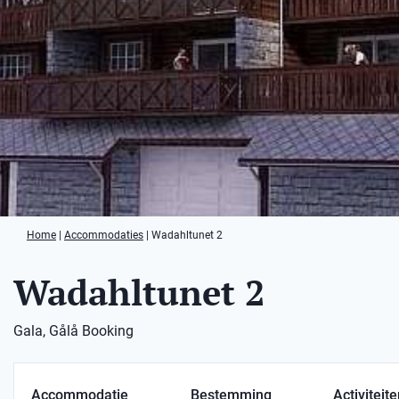
Home
|
Accommodaties
|
Wadahltunet 2
Wadahltunet 2
Gala, Gålå Booking
Accommodatie
Bestemming
Activiteit