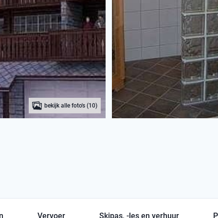
bekijk alle foto's (10)
en
Vervoer
Skipas, -les en verhuur
P