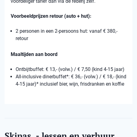
voordeliger tarief dan via de rederij zelf.
Voorbeeldprijzen retour (auto + hut):
2 personen in een 2-persoons hut: vanaf € 380,-
retour
Maaltijden aan boord
Ontbijtbuffet: € 13,- (volw.) / € 7,50 (kind 4-15 jaar)
All-inclusive dinerbuffet*: € 36,- (volw.) / € 18,- (kind
4-15 jaar)* inclusief bier, wijn, frisdranken en koffie
Skipas, - lessen en verhuur