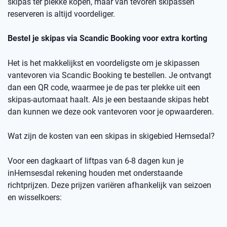
skipas ter plekke kopen, maar v
an
t
evoren skipassen
reserveren is altijd voordeliger.
Bestel je skipas via
Scandic
Booking
voor extra korting
Het is het makkelijkst en voordeligste om je skipassen
vantevoren
via
Scandic
Booking
te bestellen.
Je ontvangt
dan een
QR code
, waarmee je de pas ter plekke uit een
skipas-automaat haalt. Als je een bestaande skipas hebt
dan kunnen we deze ook
vantevoren
voor je opwaarderen.
Wat zijn de kosten van een skipas
in skigebied
Hemsedal
?
Voor een dagkaart of
liftpas
van 6-8 dagen kun je
in
Hemsesdal
rekening houden met onderstaande
richtprijzen
. Deze prijzen variëren afhankelijk van seizoen
en wisselkoers
: