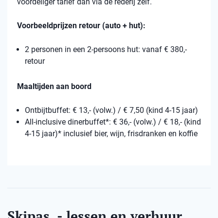
voordeliger tarief dan via de rederij zelf.
Voorbeeldprijzen retour (auto + hut):
2 personen in een 2-persoons hut: vanaf € 380,-
retour
Maaltijden aan boord
Ontbijtbuffet: € 13,- (volw.) / € 7,50 (kind 4-15 jaar)
All-inclusive dinerbuffet*: € 36,- (volw.) / € 18,- (kind
4-15 jaar)* inclusief bier, wijn, frisdranken en koffie
Skipas, - lessen en verhuur