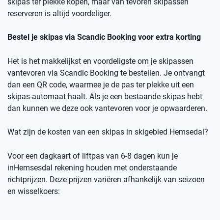
skipas ter plekke kopen, maar v
an
t
evoren skipassen
reserveren is altijd voordeliger.
Bestel je skipas via
Scandic
Booking
voor extra korting
Het is het makkelijkst en voordeligste om je skipassen
vantevoren
via
Scandic
Booking
te bestellen.
Je ontvangt
dan een
QR code
, waarmee je de pas ter plekke uit een
skipas-automaat haalt. Als je een bestaande skipas hebt
dan kunnen we deze ook
vantevoren
voor je opwaarderen.
Wat zijn de kosten van een skipas
in skigebied
Hemsedal
?
Voor een dagkaart of
liftpas
van 6-8 dagen kun je
in
Hemsesdal
rekening houden met onderstaande
richtprijzen
. Deze prijzen variëren afhankelijk van seizoen
en wisselkoers
: