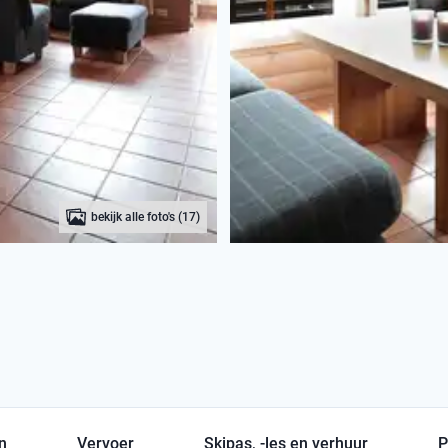
bekijk alle foto's (17)
en
Vervoer
Skipas, -les en verhuur
P