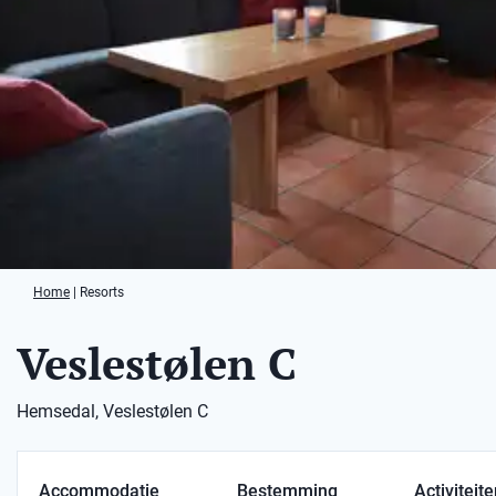
Home
|
Resorts
Veslestølen C
Hemsedal, Veslestølen C
Accommodatie
Bestemming
Activiteit