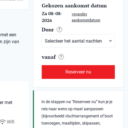
Gekozen aankomst datum
Za 08-08-
verander
2026
aankomstdatum
Duur
?
 met een
n zijn van
vanaf
?
Reserveer nu
In de stappen na “Reserveer nu” kun je je
er met
reis naar wens op maat aanpassen
(bijvoorbeeld vluchtarrangement of boot
Wifi
toevoegen, maaltijden, skipassen,