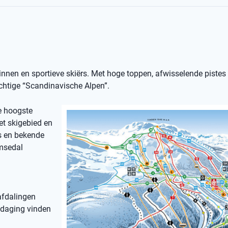
nnen en sportieve skiërs. Met hoge toppen, afwisselende pistes
rachtige “Scandinavische Alpen”.
e hoogste
et skigebied en
s en bekende
emsedal
 afdalingen
itdaging vinden