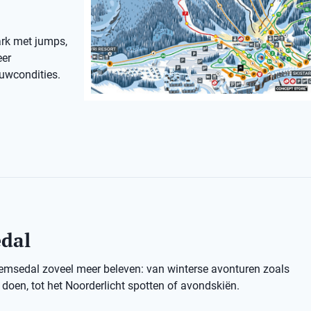
ark met jumps,
eer
euwcondities.
edal
Hemsedal zoveel meer beleven: van winterse avonturen zoals
oen, tot het Noorderlicht spotten of avondskiën.