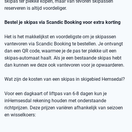
skipas ter plekke kopen, maar v
an
t
evoren skipassen
reserveren is altijd voordeliger.
Bestel je skipas via
Scandic
Booking
voor extra korting
Het is het makkelijkst en voordeligste om je skipassen
vantevoren
via
Scandic
Booking
te bestellen.
Je ontvangt
dan een
QR code
, waarmee je de pas ter plekke uit een
skipas-automaat haalt. Als je een bestaande skipas hebt
dan kunnen we deze ook
vantevoren
voor je opwaarderen.
Wat zijn de kosten van een skipas
in skigebied
Hemsedal
?
Voor een dagkaart of
liftpas
van 6-8 dagen kun je
in
Hemsesdal
rekening houden met onderstaande
richtprijzen
. Deze prijzen variëren afhankelijk van seizoen
en wisselkoers
: