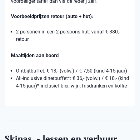
voordeliger tarief dan via de rederij zelf.
Voorbeeldprijzen retour (auto + hut):
2 personen in een 2-persoons hut: vanaf € 380,-
retour
Maaltijden aan boord
Ontbijtbuffet: € 13,- (volw.) / € 7,50 (kind 4-15 jaar)
All-inclusive dinerbuffet*: € 36,- (volw.) / € 18,- (kind
4-15 jaar)* inclusief bier, wijn, frisdranken en koffie
Skipas, - lessen en verhuur