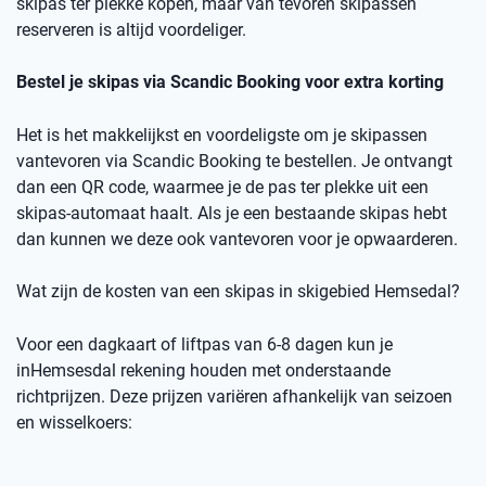
skipas ter plekke kopen, maar v
an
t
evoren skipassen
reserveren is altijd voordeliger.
Bestel je skipas via
Scandic
Booking
voor extra korting
Het is het makkelijkst en voordeligste om je skipassen
vantevoren
via
Scandic
Booking
te bestellen.
Je ontvangt
dan een
QR code
, waarmee je de pas ter plekke uit een
skipas-automaat haalt. Als je een bestaande skipas hebt
dan kunnen we deze ook
vantevoren
voor je opwaarderen.
Wat zijn de kosten van een skipas
in skigebied
Hemsedal
?
Voor een dagkaart of
liftpas
van 6-8 dagen kun je
in
Hemsesdal
rekening houden met onderstaande
richtprijzen
. Deze prijzen variëren afhankelijk van seizoen
en wisselkoers
: