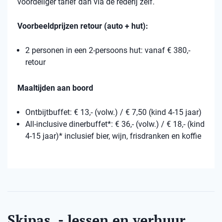
voordeliger tarief dan via de rederij zelf.
Voorbeeldprijzen retour (auto + hut):
2 personen in een 2-persoons hut: vanaf € 380,-
retour
Maaltijden aan boord
Ontbijtbuffet: € 13,- (volw.) / € 7,50 (kind 4-15 jaar)
All-inclusive dinerbuffet*: € 36,- (volw.) / € 18,- (kind
4-15 jaar)* inclusief bier, wijn, frisdranken en koffie
Skipas, - lessen en verhuur