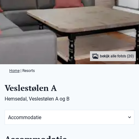
bekijk alle foto's (20)
Home
|
Resorts
Veslestølen A
Hemsedal, Veslestølen A og B