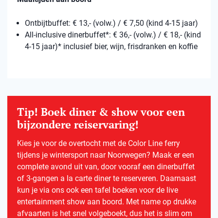
Ontbijtbuffet: € 13,- (volw.) / € 7,50 (kind 4-15 jaar)
All-inclusive dinerbuffet*: € 36,- (volw.) / € 18,- (kind
4-15 jaar)* inclusief bier, wijn, frisdranken en koffie
Tip! Boek diner & show voor een
bijzondere reiservaring!
Kies je voor de overtocht met de Color Line ferry
tijdens je wintersport naar Noorwegen? Maak er een
complete avond uit van, door vooraf een dinerbuffet
of 3-gangen a la carte diner te reserveren. Daarnaast
kun je via ons ook een tafel boeken voor de live
entertainment show aan boord. Met name op drukke
afvaarten is het snel volgeboekt, dus het is slim om