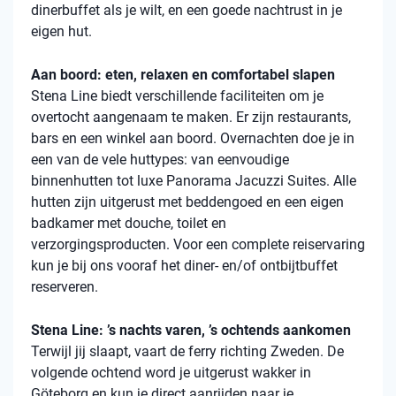
dinerbuffet als je wilt, en een goede nachtrust in je
eigen hut.
Aan boord: eten, relaxen en comfortabel slapen
Stena
Line biedt verschillende faciliteiten om je
overtocht aangenaam te maken. Er zijn restaurants,
bars en een winkel aan boord. Overnachten doe je in
een van de vele
huttypes
: van eenvoudige
binnenhutten
tot luxe Panorama Jacuzzi Suites. Alle
hutten zijn uitgerust met beddengoed en een eigen
badkamer met douche, toilet en
verzorgingsproducten. Voor een complete reiservaring
kun je bij ons vooraf het diner- en/of ontbijtbuffet
reserveren.
Stena Line: ’s nachts varen, ’s ochtends aankomen
Terwijl jij slaapt, vaart de ferry richting Zweden. De
volgende ochtend word je uitgerust wakker in
Göteborg en kun je direct aanrijden naar je