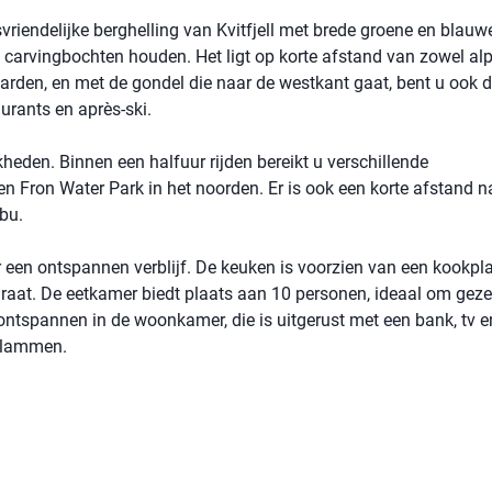
iendelijke berghelling van Kvitfjell met brede groene en blauwe
e carvingbochten houden. Het ligt op korte afstand van zowel al
arden, en met de gondel die naar de westkant gaat, bent u ook di
aurants en après-ski.
heden. Binnen een halfuur rijden bereikt u verschillende
 Fron Water Park in het noorden. Er is ook een korte afstand n
bu.
r een ontspannen verblijf. De keuken is voorzien van een kookpla
araat. De eetkamer biedt plaats aan 10 personen, ideaal om gezel
k ontspannen in de woonkamer, die is uitgerust met een bank, tv 
 vlammen.