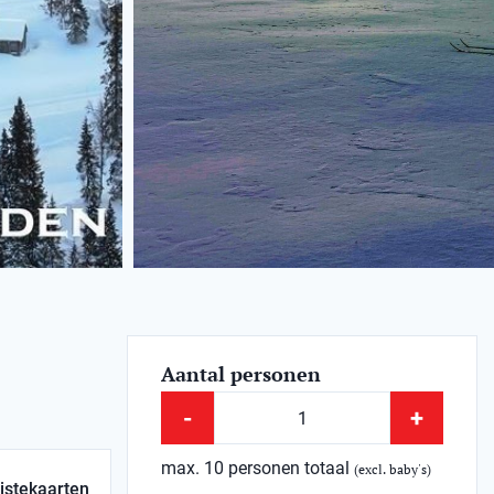
Aantal personen
-
+
max. 10 personen totaal
(excl. baby's)
istekaarten