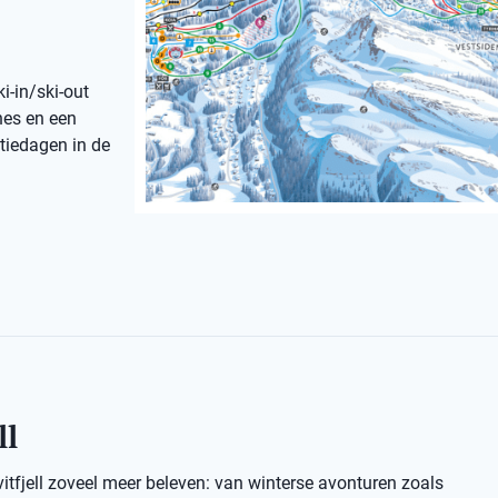
i-in/ski-out
nes en een
ntiedagen in de
ll
vitfjell zoveel meer beleven: van winterse avonturen zoals