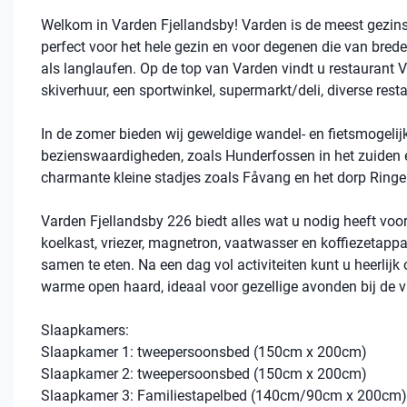
Welkom in Varden Fjellandsby! Varden is de meest gezinsvr
perfect voor het hele gezin en voor degenen die van bred
als langlaufen. Op de top van Varden vindt u restaurant V
skiverhuur, een sportwinkel, supermarkt/deli, diverse rest
In de zomer bieden wij geweldige wandel- en fietsmogelijk
bezienswaardigheden, zoals Hunderfossen in het zuiden en
charmante kleine stadjes zoals Fåvang en het dorp Ringe
Varden Fjellandsby 226 biedt alles wat u nodig heeft voo
koelkast, vriezer, magnetron, vaatwasser en koffiezetapp
samen te eten. Na een dag vol activiteiten kunt u heerlij
warme open haard, ideaal voor gezellige avonden bij de
Slaapkamers:
Slaapkamer 1: tweepersoonsbed (150cm x 200cm)
Slaapkamer 2: tweepersoonsbed (150cm x 200cm)
Slaapkamer 3: Familiestapelbed (140cm/90cm x 200cm)