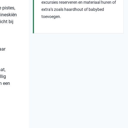
excursies reserveren en materiaal huren of
 pistes,
extra’s zoals haardhout of babybed
pineskiën
toevoegen.
cht bij
aar
at,
lig
en een