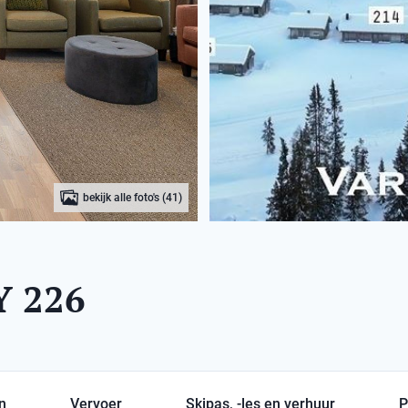
bekijk alle foto's (41)
 226
en
Vervoer
Skipas, -les en verhuur
P