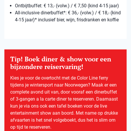
Ontbijtbuffet: € 13,- (volw.) / € 7,50 (kind 4-15 jaar)
All-inclusive dinerbuffet*: € 36,- (volw.) / € 18,- (kind
4-15 jaar)* inclusief bier, wijn, frisdranken en koffie
Tip! Boek diner & show voor een
bijzondere reiservaring!
Kies je voor de overtocht met de Color Line ferry
tijdens je wintersport naar Noorwegen? Maak er een
complete avond uit van, door vooraf een dinerbuffet
of 3-gangen a la carte diner te reserveren. Daarnaast
kun je via ons ook een tafel boeken voor de live
entertainment show aan boord. Met name op drukke
afvaarten is het snel volgeboekt, dus het is slim om
op tijd te reserveren.