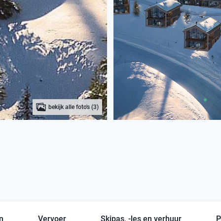
bekijk alle foto's (3)
en
Vervoer
Skipas, -les en verhuur
P