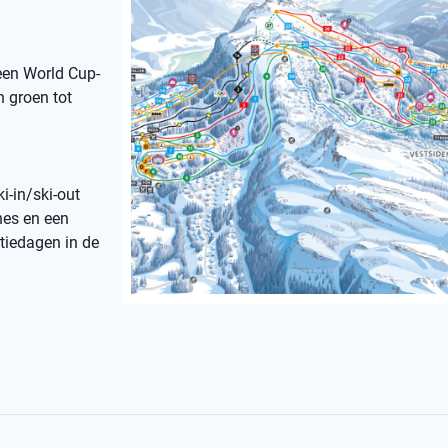
een World Cup-
n groen tot
i-in/ski-out
nes en een
ntiedagen in de