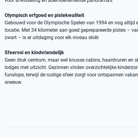
voor afwisseling én adembenemende panorama’s.
Olympisch erfgoed en pistekwaliteit
Gebouwd voor de Olympische Spelen van 1994 en nog altijd 
locatie. Met 34 kilometer aan goed geprepareerde pistes – va
zwart – is er uitdaging voor elk niveau skiër.
Sfeervol en kindvriendelijk
Geen druk centrum, maar wel knusse cabins, haardvuren en sk
lodges met uitzicht. Gezinnen vinden overzichtelijke kinderzo
funslope, terwijl de rustige sfeer zorgt voor ontspannen vaka
sneeuw.