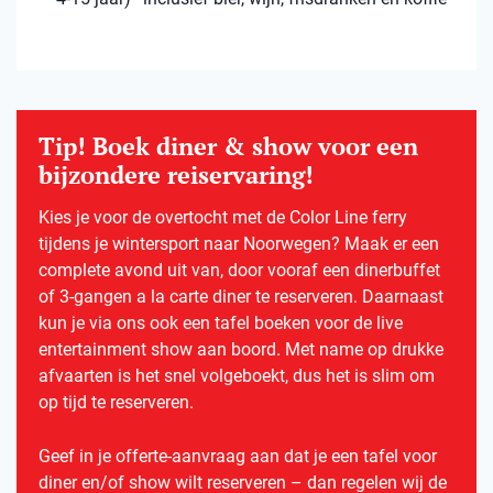
Tip! Boek diner & show voor een
bijzondere reiservaring!
Kies je voor de overtocht met de Color Line ferry
tijdens je wintersport naar Noorwegen? Maak er een
complete avond uit van, door vooraf een dinerbuffet
of 3-gangen a la carte diner te reserveren. Daarnaast
kun je via ons ook een tafel boeken voor de live
entertainment show aan boord. Met name op drukke
afvaarten is het snel volgeboekt, dus het is slim om
op tijd te reserveren.
Geef in je offerte-aanvraag aan dat je een tafel voor
diner en/of show wilt reserveren – dan regelen wij de