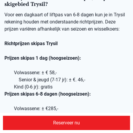
skigebied Trysil?
Voor een dagkaart of liftpas van 6-8 dagen kun je in Trysil
rekening houden met onderstaande richtprijzen. Deze
prijzen variëren afhankelijk van seizoen en wisselkoers:
Richtprijzen skipas Trysil
Prijzen skipas 1 dag (hoogseizoen):
Volwassene: ± € 58,-
Senior & jeugd (7-17 jr): ± €. 46,-
Kind (0-6 jr): gratis
Prijzen skipas 6-8 dagen (hoogseizoen):
Volwassene: ± €285,-
Senior & jeugd (7-17 jr): ± €230,-
Reserveer nu
Kind (0-6 jr): gratis
Wil je je skipassen van tevoren via ons reserveren, geef dit