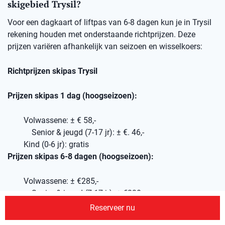
skigebied Trysil?
Voor een dagkaart of liftpas van 6-8 dagen kun je in Trysil
rekening houden met onderstaande richtprijzen. Deze
prijzen variëren afhankelijk van seizoen en wisselkoers:
Richtprijzen skipas Trysil
Prijzen skipas 1 dag (hoogseizoen):
Volwassene: ± € 58,-
Senior & jeugd (7-17 jr): ± €. 46,-
Kind (0-6 jr): gratis
Prijzen skipas 6-8 dagen (hoogseizoen):
Volwassene: ± €285,-
Senior & jeugd (7-17 jr): ± €230,-
Kind (0-6 jr): gratis
Reserveer nu
Wil je je skipassen van tevoren via ons reserveren, geef dit