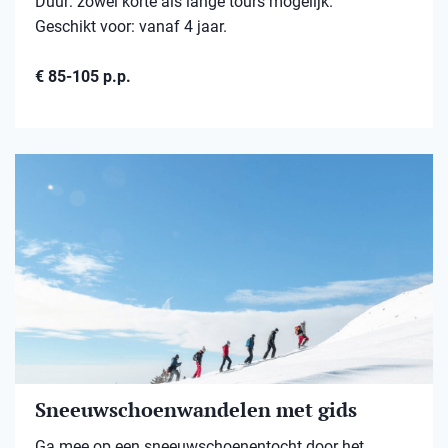
Duur: zowel korte als lange tours mogelijk.
Geschikt voor: vanaf 4 jaar.
€ 85-105 p.p.
Sneeuwschoenwandelen met gids
Ga mee op een sneeuwschoenentocht door het