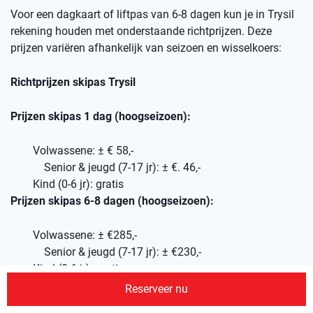
Voor een dagkaart of liftpas van 6-8 dagen kun je in Trysil
rekening houden met onderstaande richtprijzen. Deze
prijzen variëren afhankelijk van seizoen en wisselkoers:
Richtprijzen skipas Trysil
Prijzen skipas 1 dag (hoogseizoen):
Volwassene: ± € 58,-
Senior & jeugd (7-17 jr): ± €. 46,-
Kind (0-6 jr): gratis
Prijzen skipas 6-8 dagen (hoogseizoen):
Volwassene: ± €285,-
Senior & jeugd (7-17 jr): ± €230,-
Kind (0-6 jr): gratis
Wil je je skipassen van tevoren via ons reserveren, geef dit
Reserveer nu
dan aan in je offerte-aanvraag, dan nemen wij dit mee in je