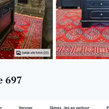
bekijk alle foto's (22)
e 697
en
Vervoer
Skipas, -les en verhuur
P