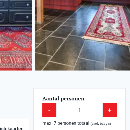
Aantal personen
-
+
max. 7 personen totaal
(excl. baby's)
istekaarten