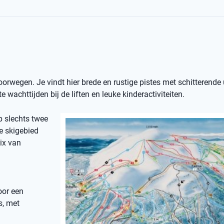
orwegen. Je vindt hier brede en rustige pistes met schitterende 
e wachttijden bij de liften en leuke kinderactiviteiten.
op slechts twee
e skigebied
ix van
oor een
s, met