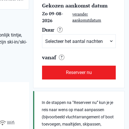
Gekozen aankomst datum
Zo 09-08-
verander
2026
aankomstdatum
Duur
?
ijk tintje,
jn ski-in/ski-
vanaf
?
Reserveer nu
In de stappen na “Reserveer nu” kun je je
reis naar wens op maat aanpassen
(bijvoorbeeld vluchtarrangement of boot
Wifi
toevoegen, maaltijden, skipassen,