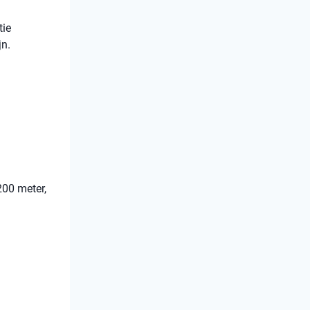
tie
jn.
200 meter,