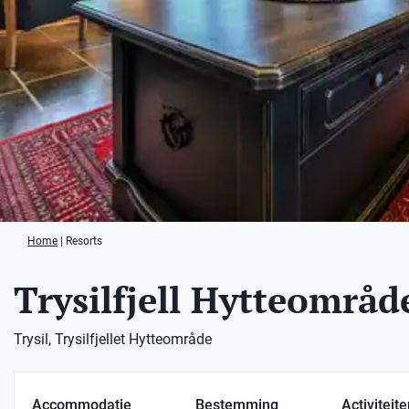
Home
|
Resorts
Trysilfjell Hytteområd
Trysil, Trysilfjellet Hytteområde
Accommodatie
Bestemming
Activiteit