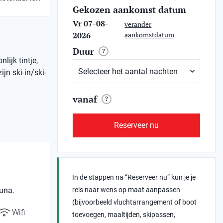
Gekozen aankomst datum
Vr 07-08-
verander
2026
aankomstdatum
Duur
?
ijk tintje,
jn ski-in/ski-
vanaf
?
Reserveer nu
In de stappen na “Reserveer nu” kun je je
una.
reis naar wens op maat aanpassen
(bijvoorbeeld vluchtarrangement of boot
Wifi
toevoegen, maaltijden, skipassen,