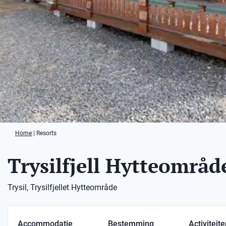
Home
|
Resorts
Trysilfjell Hytteområd
Trysil, Trysilfjellet Hytteområde
Accommodatie
Bestemming
Activiteit