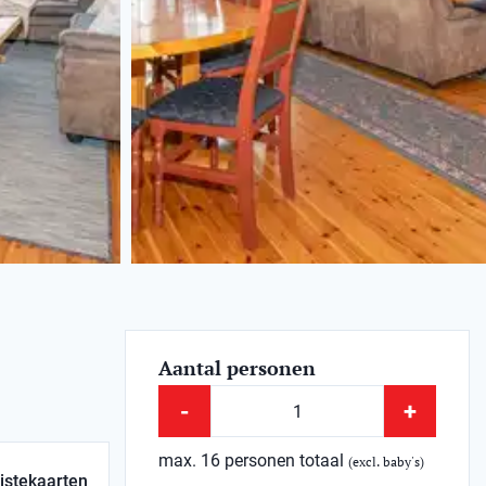
Aantal personen
-
+
max. 16 personen totaal
(excl. baby's)
istekaarten