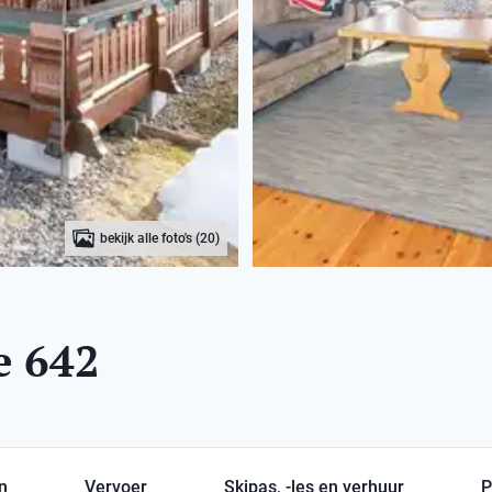
bekijk alle foto's (20)
e 642
en
Vervoer
Skipas, -les en verhuur
P