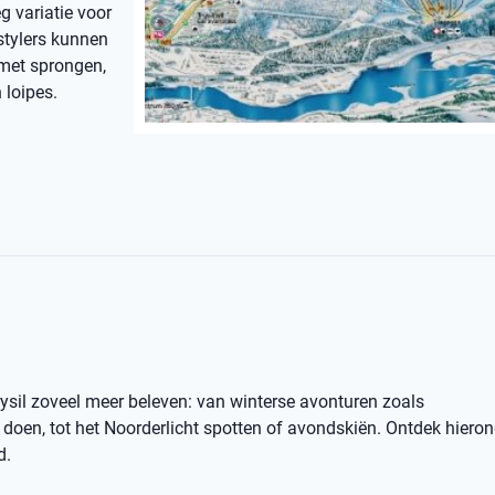
g variatie voor
stylers kunnen
 met sprongen,
 loipes.
rysil zoveel meer beleven: van winterse avonturen zoals
oen, tot het Noorderlicht spotten of avondskiën. Ontdek hiero
d.