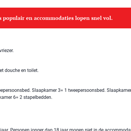
is populair en accommodaties lopen snel vol.
riezer.
t douche en toilet.
eepersoonsbed. Slaapkamer 3= 1 tweepersoonsbed. Slaapkamer
kamer 6= 2 stapelbedden.
jaar. Personen jonger dan 18 jaar mogen niet in de accommoda