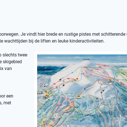
orwegen. Je vindt hier brede en rustige pistes met schitterende 
e wachttijden bij de liften en leuke kinderactiviteiten.
op slechts twee
e skigebied
ix van
oor een
s, met