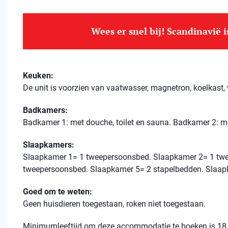
Wees er snel bij! Scandinavië 
Keuken:
De unit is voorzien van vaatwasser, magnetron, koelkast, v
Badkamers:
Badkamer 1: met douche, toilet en sauna. Badkamer 2: me
Slaapkamers:
Slaapkamer 1= 1 tweepersoonsbed. Slaapkamer 2= 1 tw
tweepersoonsbed. Slaapkamer 5= 2 stapelbedden. Slaap
Goed om te weten:
Geen huisdieren toegestaan, roken niet toegestaan.
Minimumleeftijd om deze accommodatie te boeken is 18 