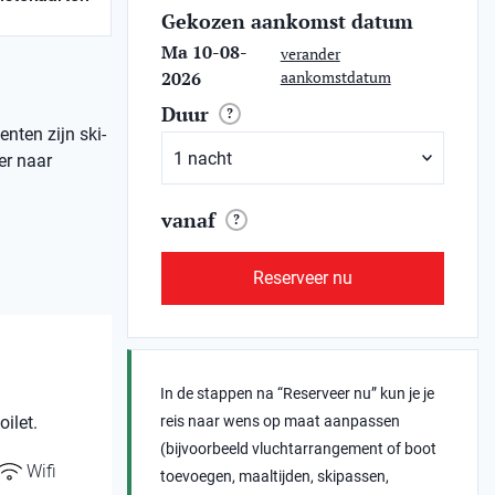
Gekozen aankomst datum
Ma 10-08-
verander
2026
aankomstdatum
Duur
?
nten zijn ski-
er naar
vanaf
?
Reserveer nu
In de stappen na “Reserveer nu” kun je je
ilet.
reis naar wens op maat aanpassen
(bijvoorbeeld vluchtarrangement of boot
Wifi
toevoegen, maaltijden, skipassen,