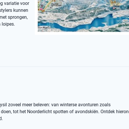
g variatie voor
stylers kunnen
 met sprongen,
 loipes.
rysil zoveel meer beleven: van winterse avonturen zoals
oen, tot het Noorderlicht spotten of avondskiën. Ontdek hiero
d.