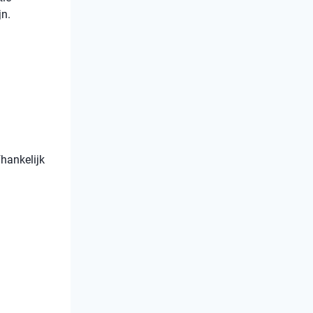
jn.
fhankelijk