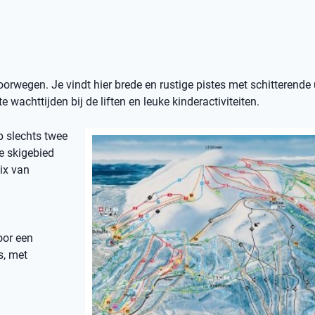
orwegen. Je vindt hier brede en rustige pistes met schitterende 
e wachttijden bij de liften en leuke kinderactiviteiten.
op slechts twee
e skigebied
ix van
oor een
s, met