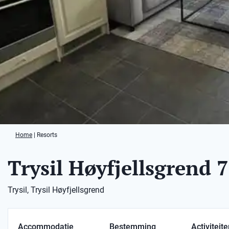
Home
|
Resorts
Trysil Høyfjellsgrend 7
Trysil, Trysil Høyfjellsgrend
Accommodatie
Bestemming
Activiteit