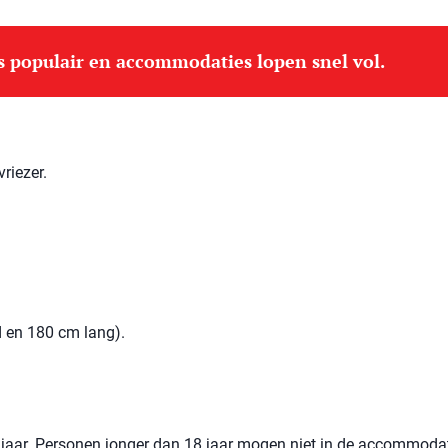
is populair en accommodaties lopen snel vol.
riezer.
 en 180 cm lang).
jaar. Personen jonger dan 18 jaar mogen niet in de accommoda