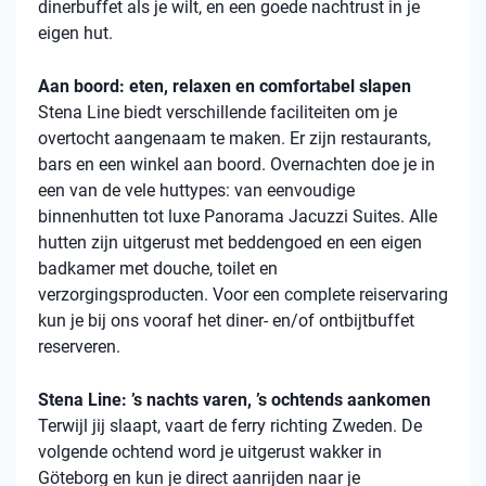
dinerbuffet als je wilt, en een goede nachtrust in je
eigen hut.
Aan boord: eten, relaxen en comfortabel slapen
Stena
Line biedt verschillende faciliteiten om je
overtocht aangenaam te maken. Er zijn restaurants,
bars en een winkel aan boord. Overnachten doe je in
een van de vele
huttypes
: van eenvoudige
binnenhutten
tot luxe Panorama Jacuzzi Suites. Alle
hutten zijn uitgerust met beddengoed en een eigen
badkamer met douche, toilet en
verzorgingsproducten. Voor een complete reiservaring
kun je bij ons vooraf het diner- en/of ontbijtbuffet
reserveren.
Stena Line: ’s nachts varen, ’s ochtends aankomen
Terwijl jij slaapt, vaart de ferry richting Zweden. De
volgende ochtend word je uitgerust wakker in
Göteborg en kun je direct aanrijden naar je