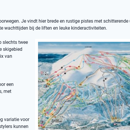
orwegen. Je vindt hier brede en rustige pistes met schitterende 
e wachttijden bij de liften en leuke kinderactiviteiten.
op slechts twee
e skigebied
ix van
oor een
s, met
g variatie voor
stylers kunnen