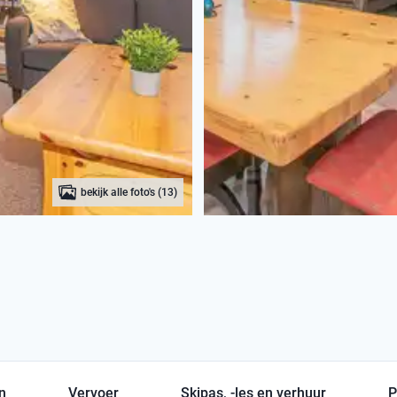
bekijk alle foto's (13)
en
Vervoer
Skipas, -les en verhuur
P