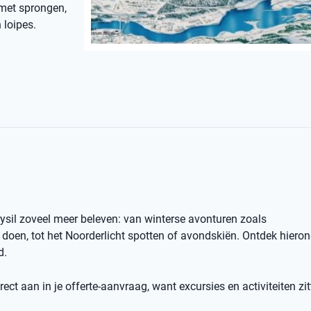
 met sprongen,
 loipes.
rysil zoveel meer beleven: van winterse avonturen zoals
oen, tot het Noorderlicht spotten of avondskiën. Ontdek hiero
d.
ect aan in je offerte-aanvraag, want excursies en activiteiten zit