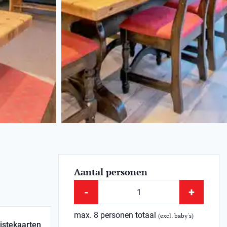
Aantal personen
-
+
max. 8 personen totaal
(excl. baby's)
istekaarten