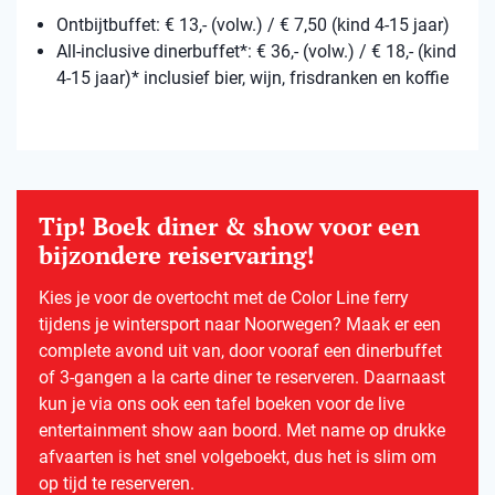
Ontbijtbuffet: € 13,- (volw.) / € 7,50 (kind 4-15 jaar)
All-inclusive dinerbuffet*: € 36,- (volw.) / € 18,- (kind
4-15 jaar)* inclusief bier, wijn, frisdranken en koffie
Tip! Boek diner & show voor een
bijzondere reiservaring!
Kies je voor de overtocht met de Color Line ferry
tijdens je wintersport naar Noorwegen? Maak er een
complete avond uit van, door vooraf een dinerbuffet
of 3-gangen a la carte diner te reserveren. Daarnaast
kun je via ons ook een tafel boeken voor de live
entertainment show aan boord. Met name op drukke
afvaarten is het snel volgeboekt, dus het is slim om
op tijd te reserveren.