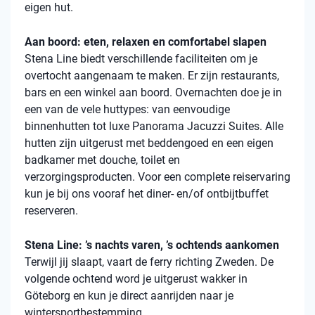
eigen hut.
Aan boord: eten, relaxen en comfortabel slapen
Stena
Line biedt verschillende faciliteiten om je
overtocht aangenaam te maken. Er zijn restaurants,
bars en een winkel aan boord. Overnachten doe je in
een van de vele
huttypes
: van eenvoudige
binnenhutten
tot luxe Panorama Jacuzzi Suites. Alle
hutten zijn uitgerust met beddengoed en een eigen
badkamer met douche, toilet en
verzorgingsproducten. Voor een complete reiservaring
kun je bij ons vooraf het diner- en/of ontbijtbuffet
reserveren.
Stena Line: ’s nachts varen, ’s ochtends aankomen
Terwijl jij slaapt, vaart de ferry richting Zweden. De
volgende ochtend word je uitgerust wakker in
Göteborg en kun je direct aanrijden naar je
wintersportbestemming.