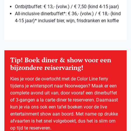
Ontbijtbuffet: € 13,- (volw.) / € 7,50 (kind 4-15 jaar)
All-inclusive dinerbuffet*: € 36,- (volw.) / € 18,- (kind
4-15 jaar)* inclusief bier, wijn, frisdranken en koffie
Tip! Boek diner & show voor een
bijzondere reiservaring!
Kies je voor de overtocht met de Color Line ferry
tijdens je wintersport naar Noorwegen? Maak er een
complete avond uit van, door vooraf een dinerbuffet
of 3-gangen a la carte diner te reserveren. Daarnaast
kun je via ons ook een tafel boeken voor de live
entertainment show aan boord. Met name op drukke
afvaarten is het snel volgeboekt, dus het is slim om
op tijd te reserveren.