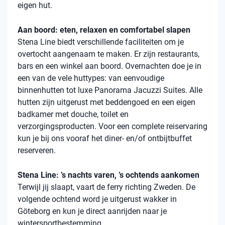
eigen hut.
Aan boord: eten, relaxen en comfortabel slapen
Stena
Line biedt verschillende faciliteiten om je
overtocht aangenaam te maken. Er zijn restaurants,
bars en een winkel aan boord. Overnachten doe je in
een van de vele
huttypes
: van eenvoudige
binnenhutten
tot luxe Panorama Jacuzzi Suites. Alle
hutten zijn uitgerust met beddengoed en een eigen
badkamer met douche, toilet en
verzorgingsproducten. Voor een complete reiservaring
kun je bij ons vooraf het diner- en/of ontbijtbuffet
reserveren.
Stena Line: ’s nachts varen, ’s ochtends aankomen
Terwijl jij slaapt, vaart de ferry richting Zweden. De
volgende ochtend word je uitgerust wakker in
Göteborg en kun je direct aanrijden naar je
wintersportbestemming.