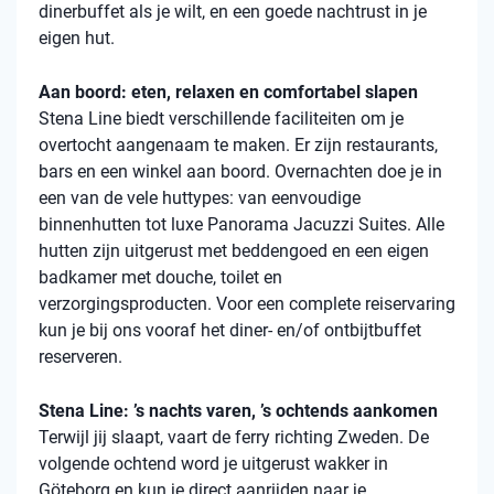
dinerbuffet als je wilt, en een goede nachtrust in je
eigen hut.
Aan boord: eten, relaxen en comfortabel slapen
Stena
Line biedt verschillende faciliteiten om je
overtocht aangenaam te maken. Er zijn restaurants,
bars en een winkel aan boord. Overnachten doe je in
een van de vele
huttypes
: van eenvoudige
binnenhutten
tot luxe Panorama Jacuzzi Suites. Alle
hutten zijn uitgerust met beddengoed en een eigen
badkamer met douche, toilet en
verzorgingsproducten. Voor een complete reiservaring
kun je bij ons vooraf het diner- en/of ontbijtbuffet
reserveren.
Stena Line: ’s nachts varen, ’s ochtends aankomen
Terwijl jij slaapt, vaart de ferry richting Zweden. De
volgende ochtend word je uitgerust wakker in
Göteborg en kun je direct aanrijden naar je