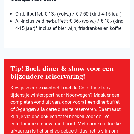
Ontbijtbuffet: € 13,- (volw.) / € 7,50 (kind 4-15 jaar)
All-inclusive dinerbuffet*: € 36,- (volw.) / € 18,- (kind
4-15 jaar)* inclusief bier, wijn, frisdranken en koffie
Tip! Boek diner & show voor een
bijzondere reiservaring!
Kies je voor de overtocht met de Color Line ferry
tijdens je wintersport naar Noorwegen? Maak er een
complete avond uit van, door vooraf een dinerbuffet
of 3-gangen a la carte diner te reserveren. Daarnaast
kun je via ons ook een tafel boeken voor de live
entertainment show aan boord. Met name op drukke
afvaarten is het snel volgeboekt, dus het is slim om