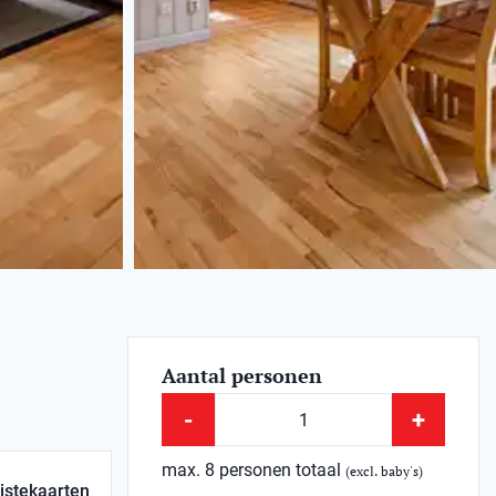
Aantal personen
-
+
max. 8 personen totaal
(excl. baby's)
istekaarten