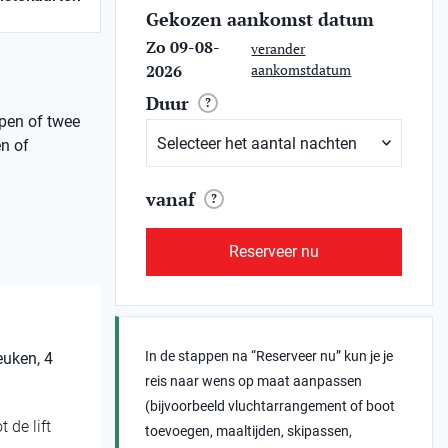
Gekozen aankomst datum
Zo 09-08-
verander
2026
aankomstdatum
Duur
?
ppen of twee
en of
vanaf
?
Reserveer nu
In de stappen na “Reserveer nu” kun je je
euken, 4
reis naar wens op maat aanpassen
(bijvoorbeeld vluchtarrangement of boot
 de lift
toevoegen, maaltijden, skipassen,