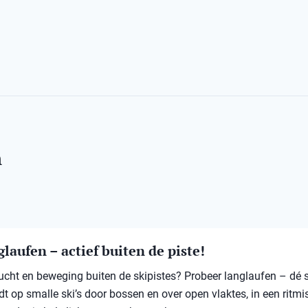
n
laufen – actief buiten de piste!
 lucht en beweging buiten de skipistes? Probeer langlaufen – dé 
jdt op smalle ski’s door bossen en over open vlaktes, in een ritmi