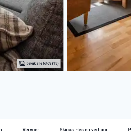
bekijk alle foto's (15)
en
Vervoer
Skipas, -les en verhuur
P