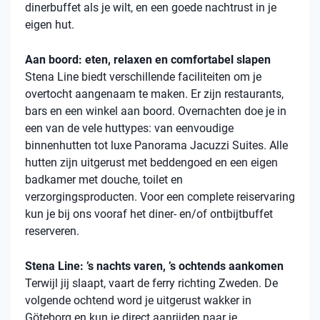
dinerbuffet als je wilt, en een goede nachtrust in je
eigen hut.
Aan boord: eten, relaxen en comfortabel slapen
Stena
Line biedt verschillende faciliteiten om je
overtocht aangenaam te maken. Er zijn restaurants,
bars en een winkel aan boord. Overnachten doe je in
een van de vele
huttypes
: van eenvoudige
binnenhutten
tot luxe Panorama Jacuzzi Suites. Alle
hutten zijn uitgerust met beddengoed en een eigen
badkamer met douche, toilet en
verzorgingsproducten. Voor een complete reiservaring
kun je bij ons vooraf het diner- en/of ontbijtbuffet
reserveren.
Stena Line: ’s nachts varen, ’s ochtends aankomen
Terwijl jij slaapt, vaart de ferry richting Zweden. De
volgende ochtend word je uitgerust wakker in
Göteborg en kun je direct aanrijden naar je