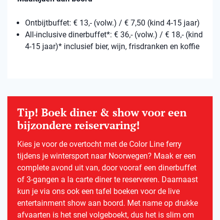
Ontbijtbuffet: € 13,- (volw.) / € 7,50 (kind 4-15 jaar)
All-inclusive dinerbuffet*: € 36,- (volw.) / € 18,- (kind
4-15 jaar)* inclusief bier, wijn, frisdranken en koffie
Tip! Boek diner & show voor een
bijzondere reiservaring!
Kies je voor de overtocht met de Color Line ferry
tijdens je wintersport naar Noorwegen? Maak er een
complete avond uit van, door vooraf een dinerbuffet
of 3-gangen a la carte diner te reserveren. Daarnaast
kun je via ons ook een tafel boeken voor de live
entertainment show aan boord. Met name op drukke
afvaarten is het snel volgeboekt, dus het is slim om