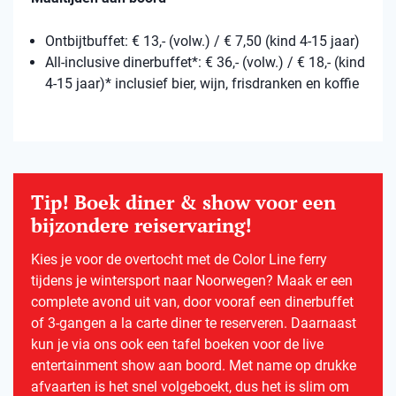
Ontbijtbuffet: € 13,- (volw.) / € 7,50 (kind 4-15 jaar)
All-inclusive dinerbuffet*: € 36,- (volw.) / € 18,- (kind
4-15 jaar)* inclusief bier, wijn, frisdranken en koffie
Tip! Boek diner & show voor een
bijzondere reiservaring!
Kies je voor de overtocht met de Color Line ferry
tijdens je wintersport naar Noorwegen? Maak er een
complete avond uit van, door vooraf een dinerbuffet
of 3-gangen a la carte diner te reserveren. Daarnaast
kun je via ons ook een tafel boeken voor de live
entertainment show aan boord. Met name op drukke
afvaarten is het snel volgeboekt, dus het is slim om