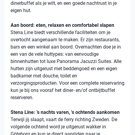
dinerbuffet als je wilt, en een goede nachtrust in je
eigen hut.
Aan boord: eten, relaxen en comfortabel slapen
Stena
Line biedt verschillende faciliteiten om je
overtocht aangenaam te maken. Er zijn restaurants,
bars en een winkel aan boord. Overnachten doe je in
een van de vele
huttypes
: van eenvoudige
binnenhutten
tot luxe Panorama Jacuzzi Suites. Alle
hutten zijn uitgerust met beddengoed en een eigen
badkamer met douche, toilet en
verzorgingsproducten. Voor een complete reiservaring
kun je bij ons vooraf het diner- en/of ontbijtbuffet
reserveren.
Stena Line: ’s nachts varen, ’s ochtends aankomen
Terwijl jij slaapt, vaart de ferry richting Zweden. De
volgende ochtend word je uitgerust wakker in
Göteborg en kun je direct aanrijden naar je