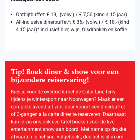
Ontbijtbuffet: € 13,- (volw.) / € 7,50 (kind 4-15 jaar)
All-inclusive dinerbuffet*: € 36,- (volw.) / € 18,- (kind
4-15 jaar)* inclusief bier, wijn, frisdranken en koffie
Tip! Boek diner & show voor een
bijzondere reiservaring!
Kies je voor de overtocht met de Color Line ferry
tijdens je wintersport naar Noorwegen? Maak er een
complete avond uit van, door vooraf een dinerbuffet
of 3-gangen a la carte diner te reserveren. Daarnaast
kun je via ons ook een tafel boeken voor de live
entertainment show aan boord. Met name op drukke
afvaarten is het snel volgeboekt, dus het is slim om