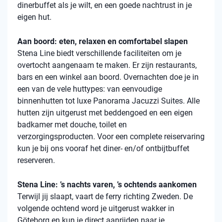
dinerbuffet als je wilt, en een goede nachtrust in je
eigen hut.
Aan boord: eten, relaxen en comfortabel slapen
Stena
Line biedt verschillende faciliteiten om je
overtocht aangenaam te maken. Er zijn restaurants,
bars en een winkel aan boord. Overnachten doe je in
een van de vele
huttypes
: van eenvoudige
binnenhutten
tot luxe Panorama Jacuzzi Suites. Alle
hutten zijn uitgerust met beddengoed en een eigen
badkamer met douche, toilet en
verzorgingsproducten. Voor een complete reiservaring
kun je bij ons vooraf het diner- en/of ontbijtbuffet
reserveren.
Stena Line: ’s nachts varen, ’s ochtends aankomen
Terwijl jij slaapt, vaart de ferry richting Zweden. De
volgende ochtend word je uitgerust wakker in
Göteborg en kun je direct aanrijden naar je