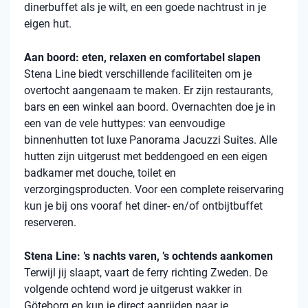
dinerbuffet als je wilt, en een goede nachtrust in je
eigen hut.
Aan boord: eten, relaxen en comfortabel slapen
Stena
Line biedt verschillende faciliteiten om je
overtocht aangenaam te maken. Er zijn restaurants,
bars en een winkel aan boord. Overnachten doe je in
een van de vele
huttypes
: van eenvoudige
binnenhutten
tot luxe Panorama Jacuzzi Suites. Alle
hutten zijn uitgerust met beddengoed en een eigen
badkamer met douche, toilet en
verzorgingsproducten. Voor een complete reiservaring
kun je bij ons vooraf het diner- en/of ontbijtbuffet
reserveren.
Stena Line: ’s nachts varen, ’s ochtends aankomen
Terwijl jij slaapt, vaart de ferry richting Zweden. De
volgende ochtend word je uitgerust wakker in
Göteborg en kun je direct aanrijden naar je