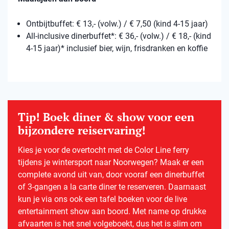
Ontbijtbuffet: € 13,- (volw.) / € 7,50 (kind 4-15 jaar)
All-inclusive dinerbuffet*: € 36,- (volw.) / € 18,- (kind
4-15 jaar)* inclusief bier, wijn, frisdranken en koffie
Tip! Boek diner & show voor een
bijzondere reiservaring!
Kies je voor de overtocht met de Color Line ferry
tijdens je wintersport naar Noorwegen? Maak er een
complete avond uit van, door vooraf een dinerbuffet
of 3-gangen a la carte diner te reserveren. Daarnaast
kun je via ons ook een tafel boeken voor de live
entertainment show aan boord. Met name op drukke
afvaarten is het snel volgeboekt, dus het is slim om