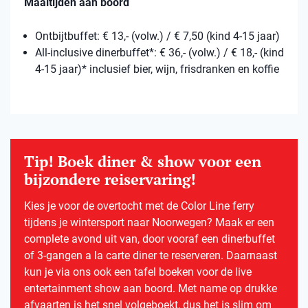
Maaltijden aan boord
Ontbijtbuffet: € 13,- (volw.) / € 7,50 (kind 4-15 jaar)
All-inclusive dinerbuffet*: € 36,- (volw.) / € 18,- (kind
4-15 jaar)* inclusief bier, wijn, frisdranken en koffie
Tip! Boek diner & show voor een
bijzondere reiservaring!
Kies je voor de overtocht met de Color Line ferry
tijdens je wintersport naar Noorwegen? Maak er een
complete avond uit van, door vooraf een dinerbuffet
of 3-gangen a la carte diner te reserveren. Daarnaast
kun je via ons ook een tafel boeken voor de live
entertainment show aan boord. Met name op drukke
afvaarten is het snel volgeboekt, dus het is slim om