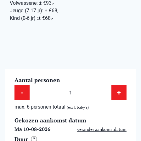
Volwassene: ± €93,-
Jeugd (7-17 jr): ± €68,-
Kind (0-6 jr) :± €68,-
Aantal personen
-
+
max. 6 personen totaal
(excl. baby's)
Gekozen aankomst datum
Ma 10-08-2026
verander aankomstdatum
Duur
?